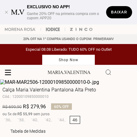
EXCLUSIVO NO APP!
BAIXAR
Ganhe 20% OFF na primeira compra com o
cupom: APP20
20% OFF NA 1° COMPRA USANDO O CUPOM: PRIMEIRAMV
Especial 08.08 Liberado: TUDO 60% OFF no Outlet
Shop Now
Calça Maria.Valentina Pantalona Alta Preto
Cód.
:
12000109850000010
R$
279
,
96
R$
699
,
90
60%
OFF
ou
5
x de
R$
55
,
99
sem juros
36
38
40
42
44
46
Tabela de Medidas