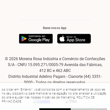
Baixe nosso App:
© 2026 Morena Rosa Indústria e Comércio de Confecções
S/A - CNPJ 15.095.271/0005-79 Avenida das Fábricas,
412 BC e 462 ABC
Distrito Industrial Adelino Pagani - Cianorte (44) 3351-
5000 - Todos os direitos reservados.
Ao clicar em "Entendi", você concorda com o armazenamento de cookies
no seu dispositivo para melhorar a navegação no site, analisar a utilização
do site e ajudar nas nossas iniciativas de marketing.
POLÍTICA DE
PRIVACIDADE
.