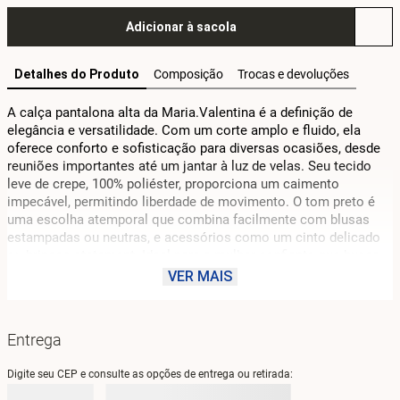
Adicionar à sacola
Detalhes do Produto
Composição
Trocas e devoluções
A calça pantalona alta da Maria.Valentina é a definição de 
elegância e versatilidade. Com um corte amplo e fluido, ela 
oferece conforto e sofisticação para diversas ocasiões, desde 
reuniões importantes até um jantar à luz de velas. Seu tecido 
leve de crepe, 100% poliéster, proporciona um caimento 
impecável, permitindo liberdade de movimento. O tom preto é 
uma escolha atemporal que combina facilmente com blusas 
estampadas ou neutras, e acessórios como um cinto delicado 
ou brincos statement. Ideal para a mulher confiante que busca 
uma peça que exalte sua feminilidade e estilo. Aposte em looks 
VER MAIS
que refletem sua personalidade e aproveite a coleção Litorale, 
que traz a essência vibrante do litoral mediterrâneo para o seu 
guarda-roupa.
Entrega
Digite seu CEP e consulte as opções de entrega ou retirada: