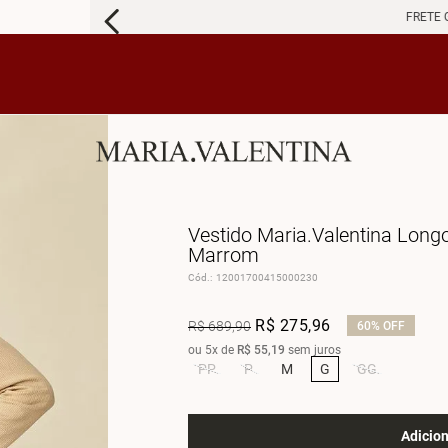
FRETE 
Vestido Maria.Valentina Long
Marrom
Cód.
:
12001700415000230
R$
275
,
96
R$
689
,
90
60%
OFF
ou
5
x de
R$
55
,
19
sem juros
PP
P
M
G
GG
Adicion