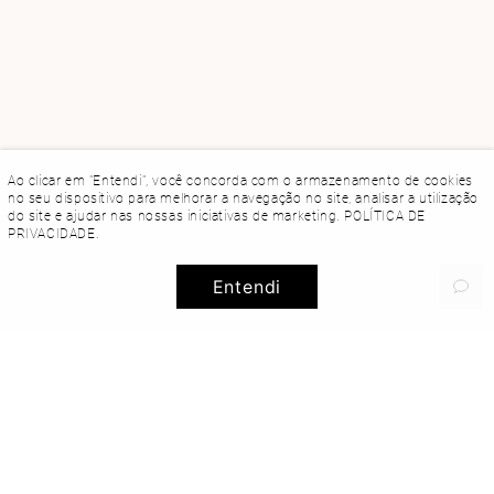
Ao clicar em "Entendi", você concorda com o armazenamento de cookies
no seu dispositivo para melhorar a navegação no site, analisar a utilização
do site e ajudar nas nossas iniciativas de marketing.
POLÍTICA DE
PRIVACIDADE
.
Entendi