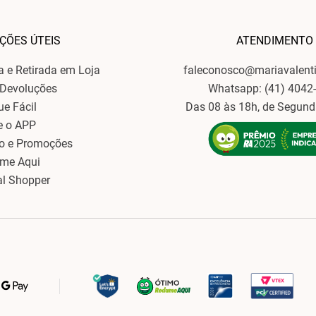
ÇÕES ÚTEIS
ATENDIMENTO
ga e Retirada em Loja
faleconosco@mariavalent
 Devoluções
Whatsapp: (41) 4042
ue Fácil
Das 08 às 18h, de Segund
e o APP
o e Promoções
ame Aqui
al Shopper