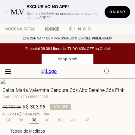
EXCLUSIVO NO APP!
BAIXAR
Ganhe 20% OFF na primeira compra com o
cupom: APP20
20% OFF NA 1° COMPRA USANDO O CUPOM: PRIMEIRAMV
Especial 08.08 Liberado: TUDO 60% OFF no Outlet
Shop Now
Calca Maria.Valentina Cenoura Cós Alto Detalhe Cós Pink
Cód.
:
12001700356000025
R$
303
,
96
R$
759
,
90
60%
OFF
ou
6
x de
R$
50
,
66
sem juros
34
36
38
40
42
44
46
Tabela de Medidas