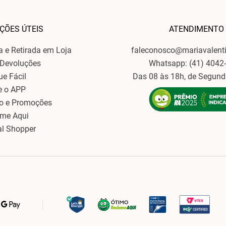
ÇÕES ÚTEIS
ATENDIMENTO
ga e Retirada em Loja
faleconosco@mariavalent
 Devoluções
Whatsapp: (41) 4042
ue Fácil
Das 08 às 18h, de Segund
e o APP
o e Promoções
ame Aqui
al Shopper