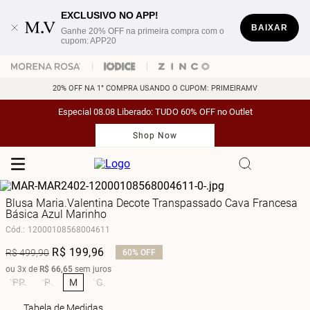
EXCLUSIVO NO APP!
BAIXAR
Ganhe 20% OFF na primeira compra com o
cupom: APP20
20% OFF NA 1° COMPRA USANDO O CUPOM: PRIMEIRAMV
Especial 08.08 Liberado: TUDO 60% OFF no Outlet
Shop Now
Blusa Maria.Valentina Decote Transpassado Cava Francesa
Básica Azul Marinho
Cód.
:
12000108568004611
R$
199
,
96
R$
499
,
90
60%
OFF
ou
3
x de
R$
66
,
65
sem juros
PP
P
M
G
Tabela de Medidas