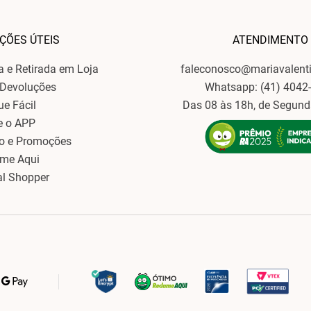
ÇÕES ÚTEIS
ATENDIMENTO
ga e Retirada em Loja
faleconosco@mariavalent
 Devoluções
Whatsapp: (41) 4042
ue Fácil
Das 08 às 18h, de Segund
e o APP
o e Promoções
ame Aqui
al Shopper