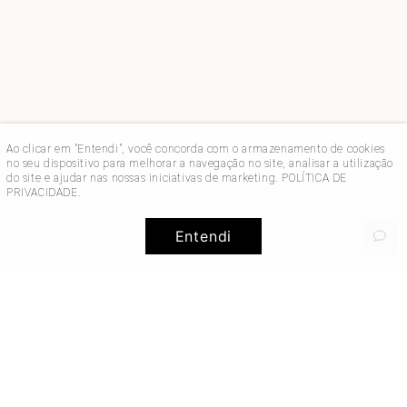
Ao clicar em "Entendi", você concorda com o armazenamento de cookies
no seu dispositivo para melhorar a navegação no site, analisar a utilização
do site e ajudar nas nossas iniciativas de marketing.
POLÍTICA DE
PRIVACIDADE
.
Entendi