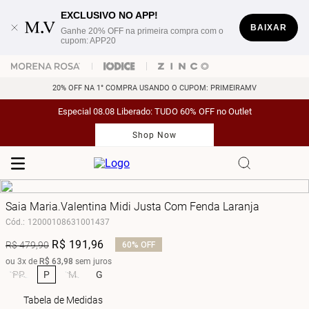
EXCLUSIVO NO APP!
BAIXAR
Ganhe 20% OFF na primeira compra com o
cupom: APP20
20% OFF NA 1° COMPRA USANDO O CUPOM: PRIMEIRAMV
Especial 08.08 Liberado: TUDO 60% OFF no Outlet
Shop Now
Saia Maria.Valentina Midi Justa Com Fenda Laranja
Cód.
:
12000108631001437
R$
191
,
96
R$
479
,
90
60%
OFF
ou
3
x de
R$
63
,
98
sem juros
PP
P
M
G
Tabela de Medidas