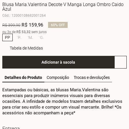
Blusa Maria.Valentina Decote V Manga Longa Ombro Caido
Azul
Cód.
:
12000108682001264
R$
159
,
96
R$
399
,
90
60%
OFF
ou
3
x de
R$
53
,
32
sem juros
PP
P
M
G
Tabela de Medidas
Adicionar à sacola
Detalhes do Produto
Composição
Trocas e devoluções
Estampadas ou básicas, as blusas Maria.Valentina são 
essenciais para produzir inúmeros visuais para diversas 
ocasiões. A infinidade de modelos trazem detalhes exclusivos 
para criar seu estilo e compor um visual marcante. Brilhe! *Os 
acessórios não acompanham a peça*
Entrega