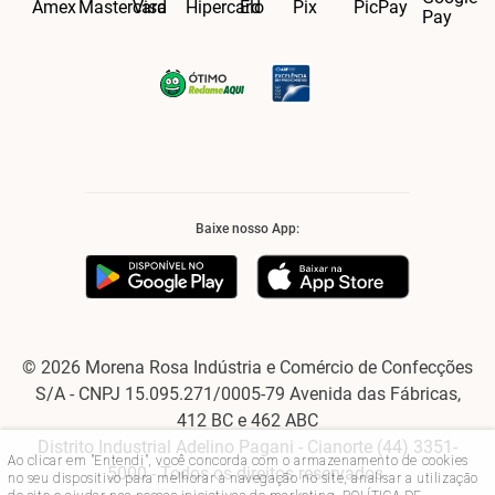
Baixe nosso App:
© 2026 Morena Rosa Indústria e Comércio de Confecções
S/A - CNPJ 15.095.271/0005-79 Avenida das Fábricas,
412 BC e 462 ABC
Distrito Industrial Adelino Pagani - Cianorte (44) 3351-
Ao clicar em "Entendi", você concorda com o armazenamento de cookies
5000 - Todos os direitos reservados.
no seu dispositivo para melhorar a navegação no site, analisar a utilização