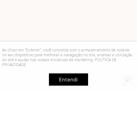
Ao clicar em "Entendi", você concorda com o armazenamento de cookies
no seu dispositivo para melhorar a navegação no site, analisar a utilização
do site e ajudar nas nossas iniciativas de marketing.
POLÍTICA DE
PRIVACIDADE
.
Entendi