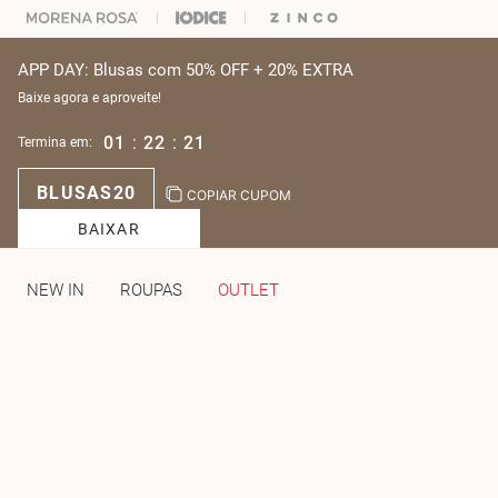
% OFF NA SUA 1° COMPRA USANDO O CUPOM: PRIMEIRAMV
APP DAY: Blusas com 50% OFF + 20% EXTRA
Baixe agora e aproveite!
01
:
22
:
21
Termina em:
BLUSAS20
COPIAR CUPOM
BAIXAR
NEW IN
ROUPAS
OUTLET