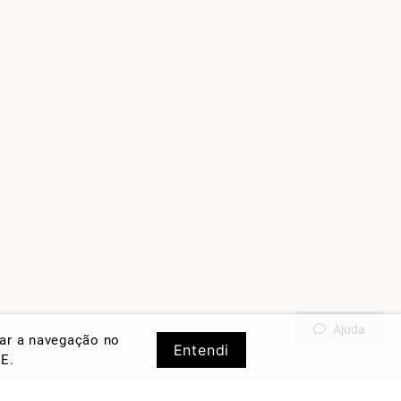
Ajuda
rar a navegação no
Entendi
DE
.