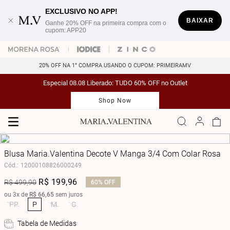
EXCLUSIVO NO APP!
BAIXAR
Ganhe 20% OFF na primeira compra com o
cupom: APP20
20% OFF NA 1° COMPRA USANDO O CUPOM: PRIMEIRAMV
Especial 08.08 Liberado: TUDO 60% OFF no Outlet
Shop Now
Blusa Maria.Valentina Decote V Manga 3/4 Com Colar Rosa
Cód.
:
12000108826000249
R$
199
,
96
R$
499
,
90
60%
OFF
ou
3
x de
R$
66
,
65
sem juros
PP
P
M
G
Tabela de Medidas