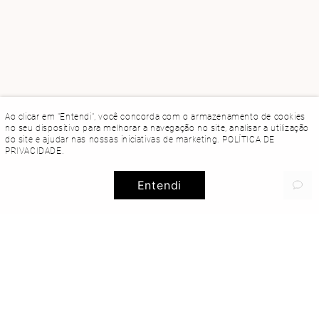
Ao clicar em "Entendi", você concorda com o armazenamento de cookies
no seu dispositivo para melhorar a navegação no site, analisar a utilização
do site e ajudar nas nossas iniciativas de marketing.
POLÍTICA DE
PRIVACIDADE
.
Entendi