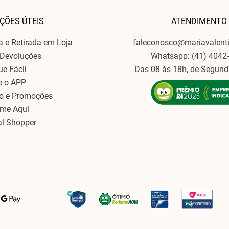
ÇÕES ÚTEIS
ATENDIMENTO
ga e Retirada em Loja
faleconosco@mariavalent
 Devoluções
Whatsapp: (41) 4042
ue Fácil
Das 08 às 18h, de Segund
e o APP
o e Promoções
ame Aqui
al Shopper