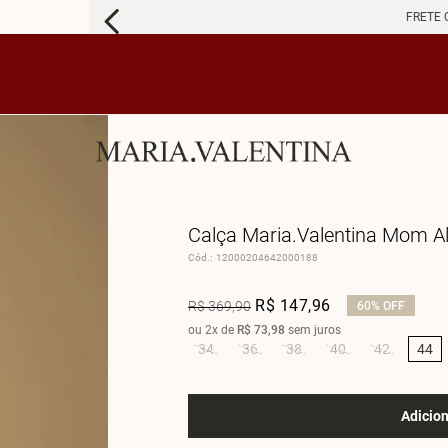
FRETE 
Calça Maria.Valentina Mom Al
Cód.
:
12000204642000188
R$
147
,
96
R$
369
,
90
60%
OFF
ou
2
x de
R$
73
,
98
sem juros
34
36
38
40
42
44
Adicion