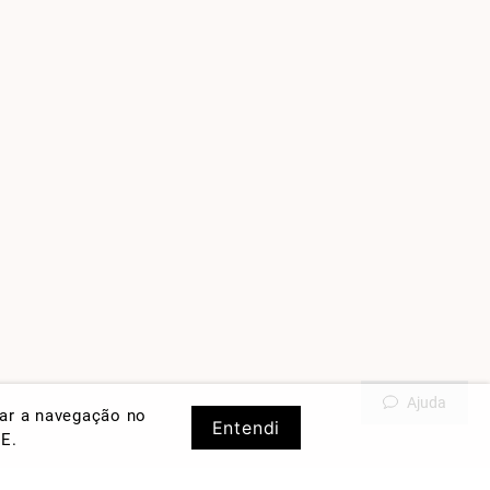
Ajuda
rar a navegação no
Entendi
DE
.