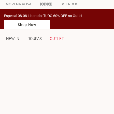
% OFF NA SUA 1° COMPRA USANDO O CUPOM: PRIMEIRAMV
Especial 08.08 Liberado: TUDO 60% OFF no Outlet!
Shop Now
NEW IN
ROUPAS
OUTLET