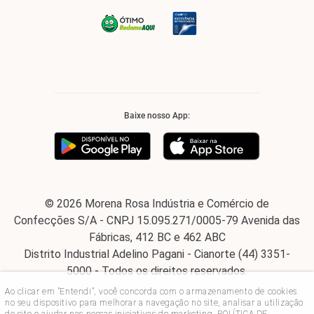
Baixe nosso App:
© 2026 Morena Rosa Indústria e Comércio de
Confecções S/A - CNPJ 15.095.271/0005-79 Avenida das
Fábricas, 412 BC e 462 ABC
Distrito Industrial Adelino Pagani - Cianorte (44) 3351-
5000 - Todos os direitos reservados.
Ao clicar em "Entendi", você concorda com o armazenamento de cookies
no seu dispositivo para melhorar a navegação no site, analisar a utilização