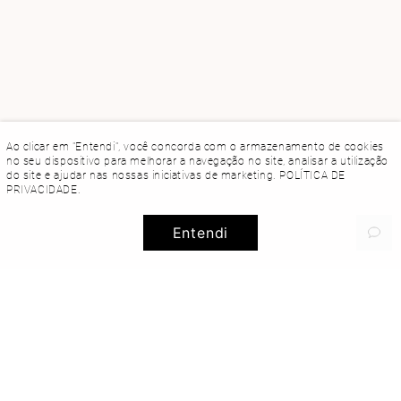
Ao clicar em "Entendi", você concorda com o armazenamento de cookies
no seu dispositivo para melhorar a navegação no site, analisar a utilização
do site e ajudar nas nossas iniciativas de marketing.
POLÍTICA DE
PRIVACIDADE
.
Entendi