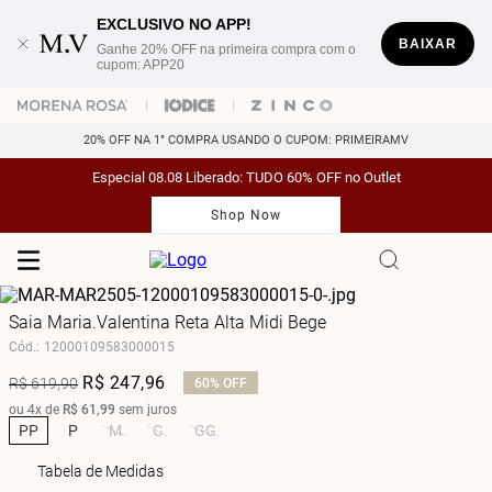
EXCLUSIVO NO APP!
BAIXAR
Ganhe 20% OFF na primeira compra com o
cupom: APP20
20% OFF NA 1° COMPRA USANDO O CUPOM: PRIMEIRAMV
Especial 08.08 Liberado: TUDO 60% OFF no Outlet
Shop Now
Saia Maria.Valentina Reta Alta Midi Bege
Cód.
:
12000109583000015
R$
247
,
96
R$
619
,
90
60%
OFF
ou
4
x de
R$
61
,
99
sem juros
PP
P
M
G
GG
Tabela de Medidas