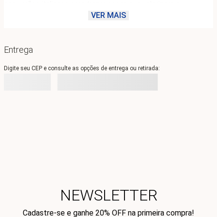
nos verões italianos para trazer peças que valorizam a 
feminilidade e o estilo da mulher moderna. Explore essa peça 
VER MAIS
essencial que traduz seu estilo e a faz brilhar em qualquer 
ocasião.
Entrega
Digite seu CEP e consulte as opções de entrega ou retirada:
NEWSLETTER
Cadastre-se e ganhe 20% OFF na primeira compra!