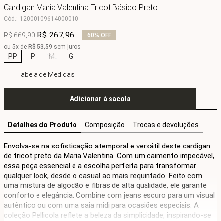
Cardigan Maria.Valentina Tricot Básico Preto
Cód.
:
12000109614000010
R$
267
,
96
R$
669
,
90
60%
OFF
ou
5
x de
R$
53
,
59
sem juros
PP
P
M
G
Tabela de Medidas
Adicionar à sacola
Detalhes do Produto
Composição
Trocas e devoluções
Envolva-se na sofisticação atemporal e versátil deste cardigan 
de tricot preto da Maria.Valentina. Com um caimento impecável, 
essa peça essencial é a escolha perfeita para transformar 
qualquer look, desde o casual ao mais requintado. Feito com 
uma mistura de algodão e fibras de alta qualidade, ele garante 
conforto e elegância. Combine com jeans escuro para um visual 
autêntico ou com uma saia midi para ocasiões especiais. A 
coleção Pellicola reflete a beleza da simplicidade, inspirando-se 