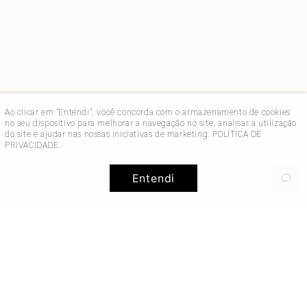
Ao clicar em "Entendi", você concorda com o armazenamento de cookies
no seu dispositivo para melhorar a navegação no site, analisar a utilização
do site e ajudar nas nossas iniciativas de marketing.
POLÍTICA DE
PRIVACIDADE
.
Entendi