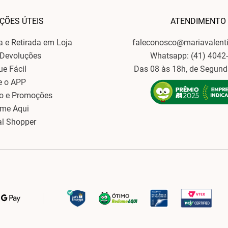
ÇÕES ÚTEIS
ATENDIMENTO
ga e Retirada em Loja
faleconosco@mariavalent
 Devoluções
Whatsapp: (41) 4042
ue Fácil
Das 08 às 18h, de Segund
e o APP
o e Promoções
ame Aqui
al Shopper