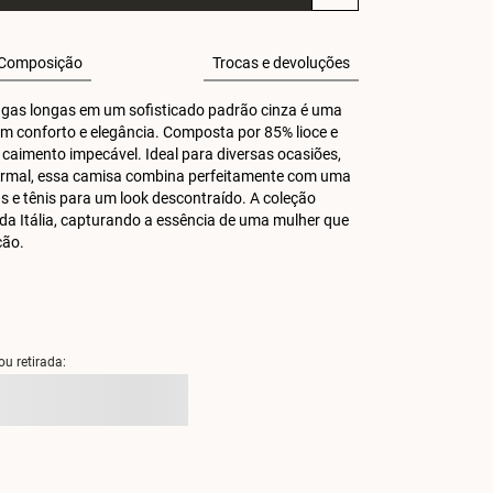
Composição
Trocas e devoluções
ngas longas em um sofisticado padrão cinza é uma 
m conforto e elegância. Composta por 85% lioce e 
 caimento impecável. Ideal para diversas ocasiões, 
rmal, essa camisa combina perfeitamente com uma 
ns e tênis para um look descontraído. A coleção 
r da Itália, capturando a essência de uma mulher que 
ção.
ou retirada: