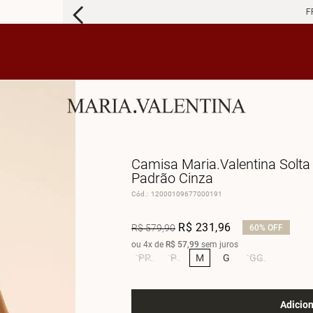
FRETE 
Camisa Maria.Valentina Solta
Padrão Cinza
Cód.
:
12000109677000191
R$
231
,
96
R$
579
,
90
60%
OFF
ou
4
x de
R$
57
,
99
sem juros
PP
P
M
G
GG
Adicion