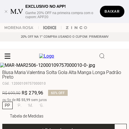
EXCLUSIVO NO APP!
BAIXAR
Ganhe 20% OFF na primeira compra com o
cupom: APP20
20% OFF NA 1° COMPRA USANDO O CUPOM: PRIMEIRAMV
Blusa Maria.Valentina Solta Gola Alta Manga Longa Padrão
Preto
Cód.
:
12000109757000010
R$
279
,
96
R$
699
,
90
60%
OFF
ou
5
x de
R$
55
,
99
sem juros
PP
P
M
G
Tabela de Medidas