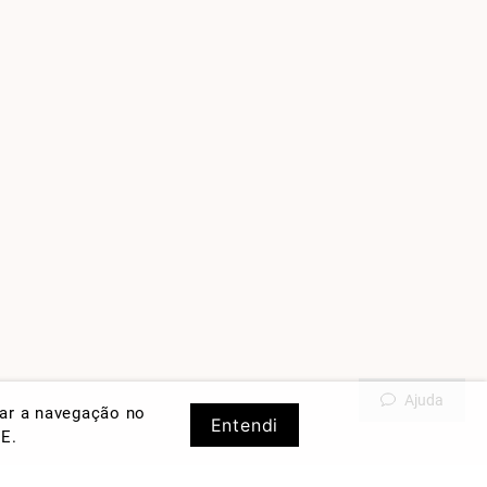
Ajuda
rar a navegação no
Entendi
DE
.