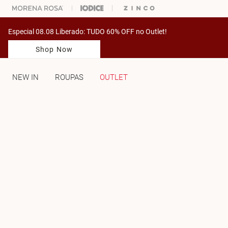
% OFF NA SUA 1° COMPRA USANDO O CUPOM: PRIMEIRAMV
Especial 08.08 Liberado: TUDO 60% OFF no Outlet!
Shop Now
NEW IN
ROUPAS
OUTLET