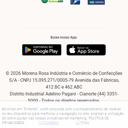
Baixe nosso App:
© 2026 Morena Rosa Indústria e Comércio de Confecções
S/A - CNPJ 15.095.271/0005-79 Avenida das Fábricas,
412 BC e 462 ABC
Distrito Industrial Adelino Pagani - Cianorte (44) 3351-
5000 - Todos os direitos reservados.
Ao clicar em "Entendi", você concorda com o armazenamento de cookies
no seu dispositivo para melhorar a navegação no site, analisar a utilização
do site e ajudar nas nossas iniciativas de marketing.
POLÍTICA DE
PRIVACIDADE
.