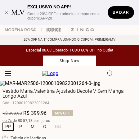
EXCLUSIVO NO APP!
BAIXAR
Ganhe 20% OFF na primeira compra com o
cupom: APP20
20% OFF NA 1° COMPRA USANDO O CUPOM: PRIMEIRAMV
Especial 08.08 Liberado: TUDO 60% OFF no Outlet
Shop Now
Vestido Maria.Valentina Ajustado Decote V Sem Manga
Longo Azul
Cód.
:
12000109822001264
R$
399
,
96
R$
999
,
90
60%
OFF
ou
7
x de
R$
57
,
13
sem juros
PP
P
M
G
GG
Tabela de Medidas