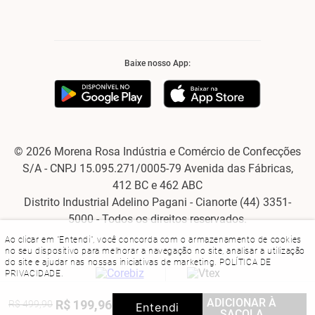
Baixe nosso App:
© 2026 Morena Rosa Indústria e Comércio de Confecções
S/A - CNPJ 15.095.271/0005-79 Avenida das Fábricas,
412 BC e 462 ABC
Distrito Industrial Adelino Pagani - Cianorte (44) 3351-
5000 - Todos os direitos reservados.
Ao clicar em "Entendi", você concorda com o armazenamento de cookies
no seu dispositivo para melhorar a navegação no site, analisar a utilização
do site e ajudar nas nossas iniciativas de marketing.
POLÍTICA DE
PRIVACIDADE
.
ADICIONAR À
R$
199
,
96
R$
499
,
90
60%
OFF
Entendi
SACOLA