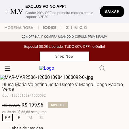
EXCLUSIVO NO APP!
BAIXAR
Ganhe 20% OFF na primeira compra com o
cupom: APP20
20% OFF NA 1° COMPRA USANDO O CUPOM: PRIMEIRAMV
Especial 08.08 Liberado: TUDO 60% OFF no Outlet
Shop Now
Blusa Maria.Valentina Solta Decote V Manga Longa Padrão
Verde
Cód.
:
12000109841000092
R$
199
,
96
R$
499
,
90
60%
OFF
ou
3
x de
R$
66
,
65
sem juros
PP
P
M
G
Tabela de Medidas