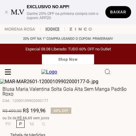
EXCLUSIVO NO APP!
BAIXAR
Ganhe 20% OFF na primeira compra com o
cupom: APP20
20% OFF NA 1° COMPRA USANDO O CUPOM: PRIMEIRAMV
Especial 08.08 Liberado: TUDO 60% OFF no Outlet
Shop Now
Blusa Maria.Valentina Solta Gola Alta Sem Manga Padrão
Roxo
Cód.
:
12000109902000177
R$
199
,
96
R$
499
,
90
60%
OFF
ou
3
x de
R$
66
,
65
sem juros
PP
P
M
G
Tabela de Medidas