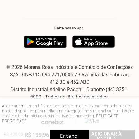
Baixe nosso App:
© 2026 Morena Rosa Indústria e Comércio de Confecções
S/A - CNPJ 15.095.271/0005-79 Avenida das Fábricas,
412 BC e 462 ABC
Distrito Industrial Adelino Pagani - Cianorte (44) 3351-
5000 - Todos os direitos reservados.
Ao clicar em "Entendi", você concorda com o armazenamento de cookies
no seu dispositivo para melhorar a navegação no site, analisar a utilização
do site e ajudar nas nossas iniciativas de marketing.
POLÍTICA DE
PRIVACIDADE
.
ADICIONAR À
R$
199
,
96
R$
499
,
90
60%
OFF
Entendi
SACOLA