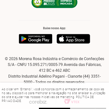
Baixe nosso App:
© 2026 Morena Rosa Indústria e Comércio de Confecções
S/A - CNPJ 15.095.271/0005-79 Avenida das Fábricas,
412 BC e 462 ABC
Distrito Industrial Adelino Pagani - Cianorte (44) 3351-
5000 - Todos os direitos reservados.
Ao clicar em "Entendi", você concorda com o armazenamento de cookies
no seu dispositivo para melhorar a navegação no site, analisar a utilização
do site e ajudar nas nossas iniciativas de marketing.
POLÍTICA DE
PRIVACIDADE
.