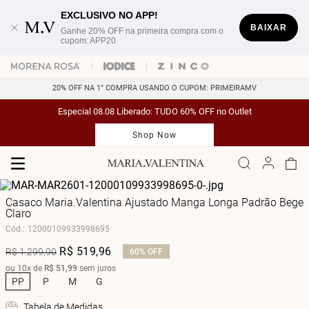
EXCLUSIVO NO APP!
BAIXAR
Ganhe 20% OFF na primeira compra com o
cupom: APP20
20% OFF NA 1° COMPRA USANDO O CUPOM: PRIMEIRAMV
Especial 08.08 Liberado: TUDO 60% OFF no Outlet
Shop Now
Casaco Maria.Valentina Ajustado Manga Longa Padrão Bege
Claro
Cód.
:
12000109933998695
R$
519
,
96
R$
1
.
299
,
90
60%
OFF
ou
10
x de
R$
51
,
99
sem juros
PP
P
M
G
Tabela de Medidas