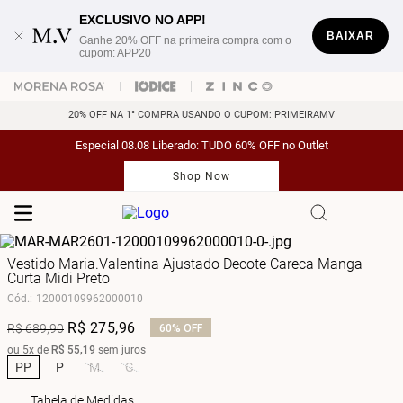
EXCLUSIVO NO APP!
BAIXAR
Ganhe 20% OFF na primeira compra com o
cupom: APP20
20% OFF NA 1° COMPRA USANDO O CUPOM: PRIMEIRAMV
Especial 08.08 Liberado: TUDO 60% OFF no Outlet
Shop Now
Vestido Maria.Valentina Ajustado Decote Careca Manga
Curta Midi Preto
Cód.
:
12000109962000010
R$
275
,
96
R$
689
,
90
60%
OFF
ou
5
x de
R$
55
,
19
sem juros
PP
P
M
G
Tabela de Medidas