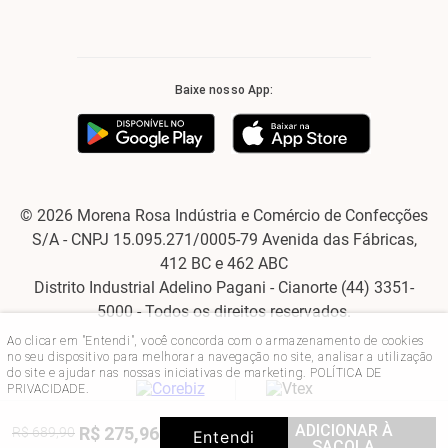
Baixe nosso App:
© 2026 Morena Rosa Indústria e Comércio de Confecções
S/A - CNPJ 15.095.271/0005-79 Avenida das Fábricas,
412 BC e 462 ABC
Distrito Industrial Adelino Pagani - Cianorte (44) 3351-
5000 - Todos os direitos reservados.
Ao clicar em "Entendi", você concorda com o armazenamento de cookies
no seu dispositivo para melhorar a navegação no site, analisar a utilização
do site e ajudar nas nossas iniciativas de marketing.
POLÍTICA DE
PRIVACIDADE
.
ADICIONAR À
R$
275
,
96
R$
689
,
90
60%
OFF
Entendi
SACOLA