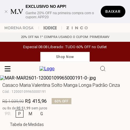
EXCLUSIVO NO APP!
BAIXAR
Ganhe 20% OFF na primeira compra com o
cupom: APP20
20% OFF NA 1° COMPRA USANDO O CUPOM: PRIMEIRAMV
Especial 08.08 Liberado: TUDO 60% OFF no Outlet
Shop Now
Casaco Maria.Valentina Solto Manga Longa Padrão Cinza
Cód.
:
12000109965000191
R$
415
,
96
R$
1
.
039
,
90
60%
OFF
ou
8
x de
R$
51
,
99
sem juros
PP
P
M
G
Tabela de Medidas