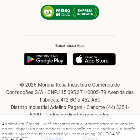
Baixe nosso App:
© 2026 Morena Rosa Indústria e Comércio de
Confecções S/A - CNPJ 15.095.271/0005-79 Avenida das
Fábricas, 412 BC e 462 ABC
Distrito Industrial Adelino Pagani - Cianorte (44) 3351-
5000 - Todos os direitos reservados.
Ao clicar em "Entendi", você concorda com o armazenamento de cookies
no seu dispositivo para melhorar a navegação no site, analisar a utilização
do site e ajudar nas nossas iniciativas de marketing.
POLÍTICA DE
PRIVACIDADE
.