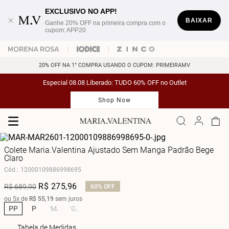
EXCLUSIVO NO APP!
BAIXAR
Ganhe 20% OFF na primeira compra com o
cupom: APP20
20% OFF NA 1° COMPRA USANDO O CUPOM: PRIMEIRAMV
Especial 08.08 Liberado: TUDO 60% OFF no Outlet
Shop Now
Colete Maria.Valentina Ajustado Sem Manga Padrão Bege
Claro
Cód.
:
12000109886998695
R$
275
,
96
R$
689
,
90
60%
OFF
ou
5
x de
R$
55
,
19
sem juros
PP
P
M
G
Tabela de Medidas