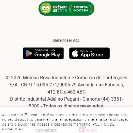
Baixe nosso App:
© 2026 Morena Rosa Indústria e Comércio de Confecções
S/A - CNPJ 15.095.271/0005-79 Avenida das Fábricas,
412 BC e 462 ABC
Distrito Industrial Adelino Pagani - Cianorte (44) 3351-
5000 - Todos os direitos reservados.
Ao clicar em "Entendi", você concorda com o armazenamento de cookies
no seu dispositivo para melhorar a navegação no site, analisar a utilização
do site e ajudar nas nossas iniciativas de marketing.
POLÍTICA DE
PRIVACIDADE
.