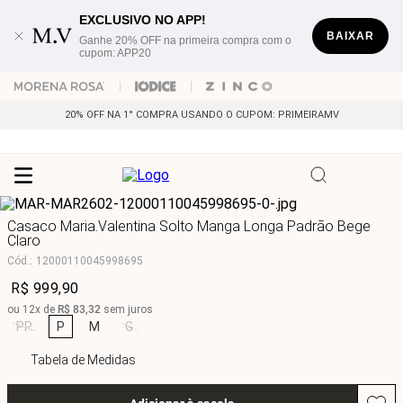
EXCLUSIVO NO APP!
BAIXAR
Ganhe 20% OFF na primeira compra com o
cupom: APP20
20% OFF NA 1° COMPRA USANDO O CUPOM: PRIMEIRAMV
Casaco Maria.Valentina Solto Manga Longa Padrão Bege
Claro
Cód.
:
12000110045998695
R$
999
,
90
ou
12
x de
R$
83
,
32
sem juros
PP
P
M
G
Tabela de Medidas