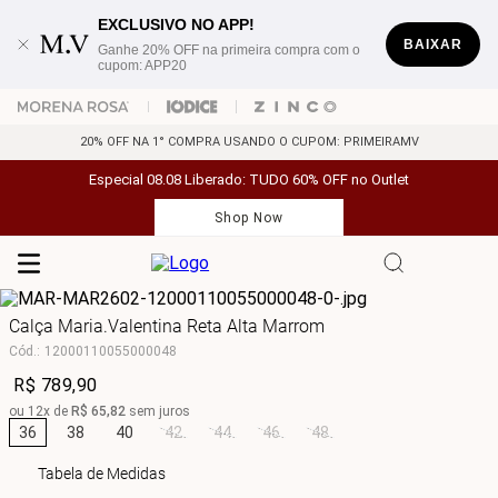
EXCLUSIVO NO APP!
BAIXAR
Ganhe 20% OFF na primeira compra com o
cupom: APP20
20% OFF NA 1° COMPRA USANDO O CUPOM: PRIMEIRAMV
Especial 08.08 Liberado: TUDO 60% OFF no Outlet
Shop Now
Calça Maria.Valentina Reta Alta Marrom
Cód.
:
12000110055000048
R$
789
,
90
ou
12
x de
R$
65
,
82
sem juros
36
38
40
42
44
46
48
Tabela de Medidas