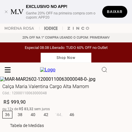
EXCLUSIVO NO APP!
BAIXAR
Ganhe 20% OFF na primeira compra com o
cupom: APP20
20% OFF NA 1° COMPRA USANDO O CUPOM: PRIMEIRAMV
Especial 08.08 Liberado: TUDO 60% OFF no Outlet
Shop Now
Calça Maria.Valentina Cargo Alta Marrom
Cód.
:
12000110063000048
R$
999
,
90
ou
12
x de
R$
83
,
32
sem juros
36
38
40
42
44
46
Tabela de Medidas