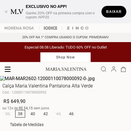
EXCLUSIVO NO APP!
BAIXAR
Ganhe 20% OFF na primeira compra com o
cupom: APP20
20% OFF NA 1° COMPRA USANDO O CUPOM: PRIMEIRAMV
Especial 08.08 Liberado: TUDO 60% OFF no Outlet
Shop Now
Calça Maria.Valentina Pantalona Alta Verde
Cód.
:
12000110078000092
R$
649
,
90
ou
12
x de
R$
54
,
15
sem juros
36
38
40
42
44
46
Tabela de Medidas