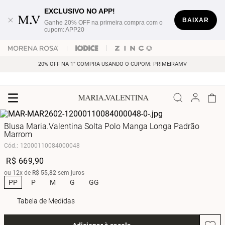
EXCLUSIVO NO APP!
BAIXAR
Ganhe 20% OFF na primeira compra com o
cupom: APP20
20% OFF NA 1° COMPRA USANDO O CUPOM: PRIMEIRAMV
Blusa Maria.Valentina Solta Polo Manga Longa Padrão
Marrom
Cód.
:
12000110084000048
R$
669
,
90
ou
12
x de
R$
55
,
82
sem juros
PP
P
M
G
GG
Tabela de Medidas