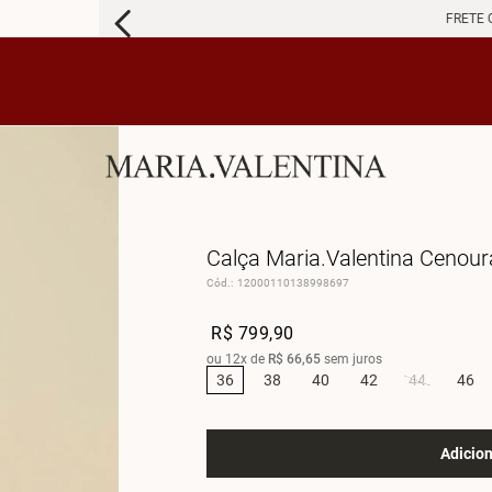
FRETE 
Calça Maria.Valentina Cenour
Cód.
:
12000110138998697
R$
799
,
90
ou
12
x de
R$
66
,
65
sem juros
36
38
40
42
44
46
Adicion