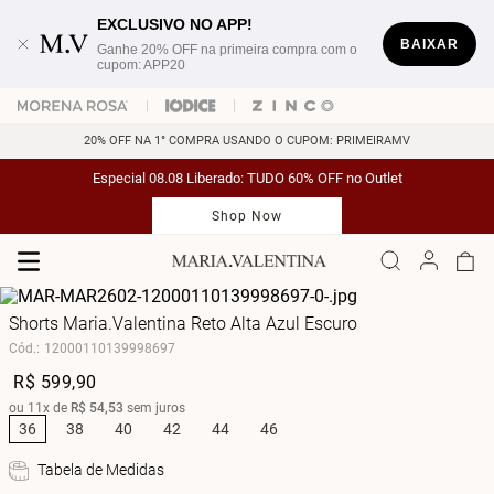
EXCLUSIVO NO APP!
BAIXAR
Ganhe 20% OFF na primeira compra com o
cupom: APP20
20% OFF NA 1° COMPRA USANDO O CUPOM: PRIMEIRAMV
Especial 08.08 Liberado: TUDO 60% OFF no Outlet
Shop Now
Shorts Maria.Valentina Reto Alta Azul Escuro
Cód.
:
12000110139998697
R$
599
,
90
ou
11
x de
R$
54
,
53
sem juros
36
38
40
42
44
46
Tabela de Medidas