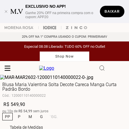
EXCLUSIVO NO APP!
BAIXAR
Ganhe 20% OFF na primeira compra com o
cupom: APP20
20% OFF NA 1° COMPRA USANDO O CUPOM: PRIMEIRAMV
Especial 08.08 Liberado: TUDO 60% OFF no Outlet
Shop Now
Blusa Maria.Valentina Solta Decote Careca Manga Curta
Padrão Bordo
Cód.
:
12000110140000022
R$
549
,
90
ou
10
x de
R$
54
,
99
sem juros
PP
P
M
G
GG
Tabela de Medidas