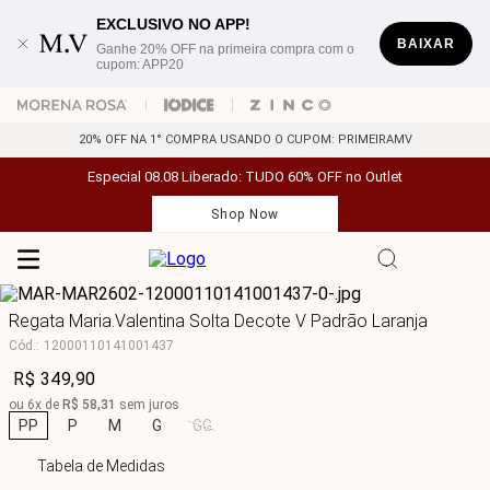
EXCLUSIVO NO APP!
BAIXAR
Ganhe 20% OFF na primeira compra com o
cupom: APP20
20% OFF NA 1° COMPRA USANDO O CUPOM: PRIMEIRAMV
Especial 08.08 Liberado: TUDO 60% OFF no Outlet
Shop Now
Regata Maria.Valentina Solta Decote V Padrão Laranja
Cód.
:
12000110141001437
R$
349
,
90
ou
6
x de
R$
58
,
31
sem juros
PP
P
M
G
GG
Tabela de Medidas