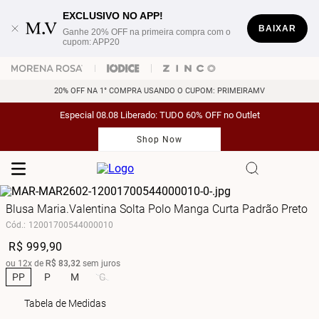
EXCLUSIVO NO APP!
BAIXAR
Ganhe 20% OFF na primeira compra com o
cupom: APP20
20% OFF NA 1° COMPRA USANDO O CUPOM: PRIMEIRAMV
Especial 08.08 Liberado: TUDO 60% OFF no Outlet
Shop Now
Blusa Maria.Valentina Solta Polo Manga Curta Padrão Preto
Cód.
:
12001700544000010
R$
999
,
90
ou
12
x de
R$
83
,
32
sem juros
PP
P
M
G
Tabela de Medidas