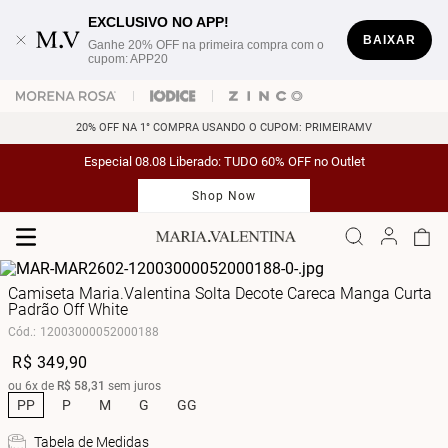
EXCLUSIVO NO APP!
BAIXAR
Ganhe 20% OFF na primeira compra com o
cupom: APP20
20% OFF NA 1° COMPRA USANDO O CUPOM: PRIMEIRAMV
Especial 08.08 Liberado: TUDO 60% OFF no Outlet
Shop Now
Camiseta Maria.Valentina Solta Decote Careca Manga Curta
Padrão Off White
Cód.
:
12003000052000188
R$
349
,
90
ou
6
x de
R$
58
,
31
sem juros
PP
P
M
G
GG
Tabela de Medidas