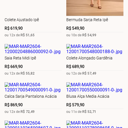
Colete Ajustado Ipê
Bermuda Sarja Reta Ipê
R$
619
,
90
R$
549
,
90
ou
12
x de
R$
51
,
65
ou
10
x de
R$
54
,
99
Saia Reta Midi Ipê
Colete Alongado Gardênia
R$
669
,
90
R$
689
,
90
ou
12
x de
R$
55
,
82
ou
12
x de
R$
57
,
49
Calca Sarja Pantalona Acácia
Blusa Alça Media Acácia
R$
869
,
90
R$
579
,
90
ou
12
x de
R$
72
,
49
ou
11
x de
R$
52
,
71