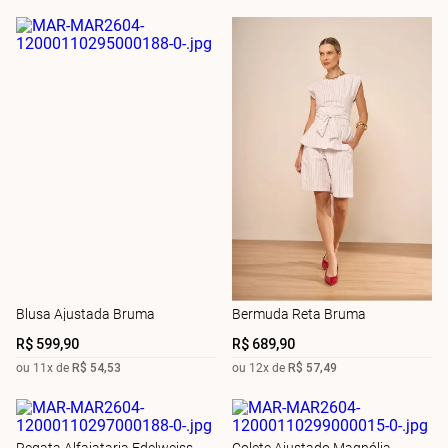
Blusa Ajustada Bruma
Bermuda Reta Bruma
R$
599
,
90
R$
689
,
90
ou
11
x de
R$
54
,
53
ou
12
x de
R$
57
,
49