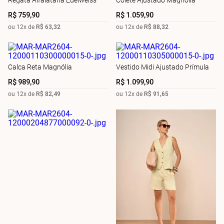
Regata Alfaiataria Edelweiss
Colete Ajustado Magnólia
R$
759
,
90
R$
1
.
059
,
90
ou
12
x de
R$
63
,
32
ou
12
x de
R$
88
,
32
Calca Reta Magnólia
Vestido Midi Ajustado Prímula
R$
989
,
90
R$
1
.
099
,
90
ou
12
x de
R$
82
,
49
ou
12
x de
R$
91
,
65