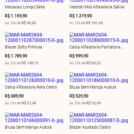
Macacao Longo Dália
Vestido Midi Alfaiataria Sálvia
R$
1
.
159
,
90
R$
1
.
219
,
90
ou
12
x de
R$
96
,
65
ou
12
x de
R$
101
,
65
Blazer Solto Prímula
Calca Alfaiataria Pantalona
Prímula
R$
1
.
789
,
90
R$
999
,
90
ou
12
x de
R$
149
,
15
ou
12
x de
R$
83
,
32
Calca Alfaiataria Reta Cedro
Blusa Sem Manga Acácia
R$
689
,
90
R$
529
,
90
ou
12
x de
R$
57
,
49
ou
10
x de
R$
52
,
99
Blusa Sem Manga Acácia
Blazer Ajustado Cedro