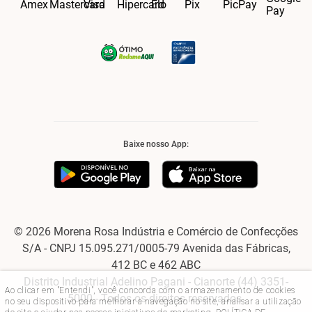
Baixe nosso App:
© 2026 Morena Rosa Indústria e Comércio de Confecções
S/A - CNPJ 15.095.271/0005-79 Avenida das Fábricas,
412 BC e 462 ABC
Distrito Industrial Adelino Pagani - Cianorte (44) 3351-
Ao clicar em "Entendi", você concorda com o armazenamento de cookies
5000 - Todos os direitos reservados.
no seu dispositivo para melhorar a navegação no site, analisar a utilização