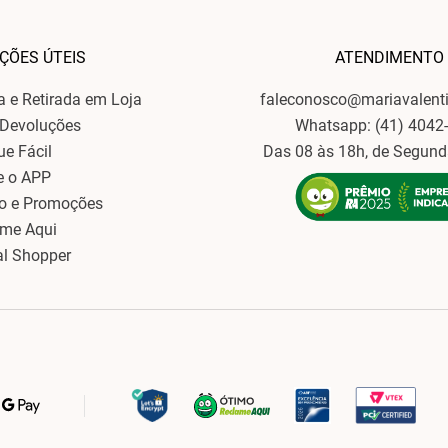
ÇÕES ÚTEIS
ATENDIMENTO
ga e Retirada em Loja
faleconosco@mariavalent
 Devoluções
Whatsapp: (41) 4042
ue Fácil
Das 08 às 18h, de Segund
e o APP
o e Promoções
ame Aqui
al Shopper