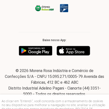
Baixe nosso App:
© 2026 Morena Rosa Indústria e Comércio de
Confecções S/A - CNPJ 15.095.271/0005-79 Avenida das
Fábricas, 412 BC e 462 ABC
Distrito Industrial Adelino Pagani - Cianorte (44) 3351-
5000 - Todos os direitos reservados.
Ao clicar em "Entendi", você concorda com o armazenamento de cookies
no seu dispositivo para melhorar a navegação no site, analisar a utilização