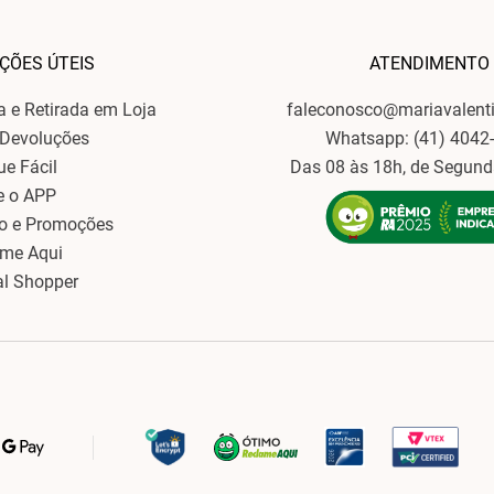
ÇÕES ÚTEIS
ATENDIMENTO
ga e Retirada em Loja
faleconosco@mariavalent
 Devoluções
Whatsapp: (41) 4042
ue Fácil
Das 08 às 18h, de Segund
e o APP
o e Promoções
ame Aqui
al Shopper