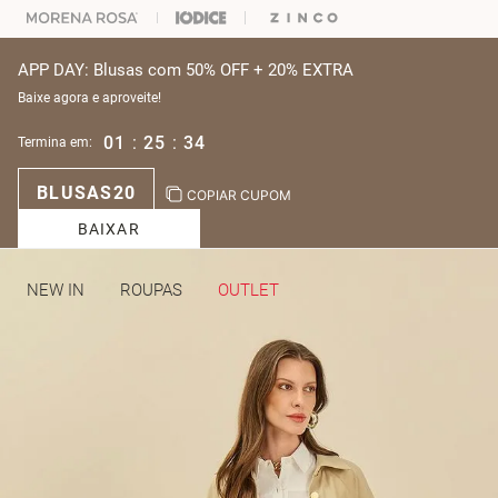
APP DAY: Blusas com 50% OFF + 20% EXTRA
Baixe agora e aproveite!
01
:
25
:
33
Termina em:
BLUSAS20
COPIAR CUPOM
BAIXAR
NEW IN
ROUPAS
OUTLET