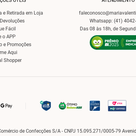
ÇÕES ÚTEIS
ATENDIMENTO
ga e Retirada em Loja
faleconosco@mariavalent
 Devoluções
Whatsapp: (41) 4042
ue Fácil
Das 08 às 18h, de Segund
e o APP
o e Promoções
ame Aqui
al Shopper
Comércio de Confecções S/A - CNPJ 15.095.271/0005-79 Avenid