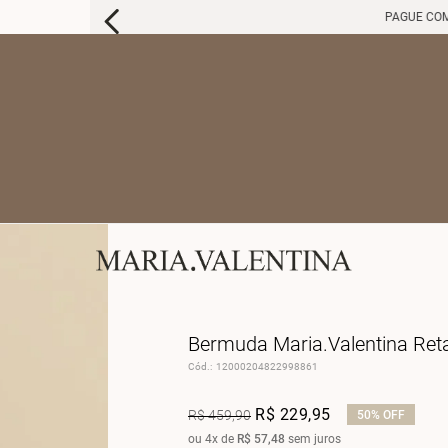
PAGUE COM PIX E GANHE 10% OFF
Bermuda Maria.Valentina Reta
Cód.
:
12000204822998861
R$
229
,
95
R$
459
,
90
50%
OFF
ou
4
x de
R$
57
,
48
sem juros